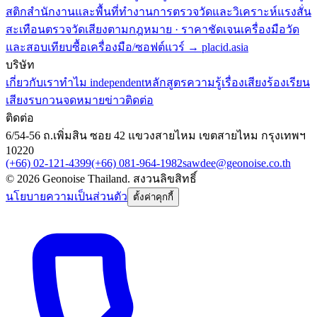
สติกสำนักงานและพื้นที่ทำงาน
การตรวจวัดและวิเคราะห์แรงสั่น
สะเทือน
ตรวจวัดเสียงตามกฎหมาย · ราคาชัดเจน
เครื่องมือวัด
และสอบเทียบ
ซื้อเครื่องมือ/ซอฟต์แวร์ → placid.asia
บริษัท
เกี่ยวกับเรา
ทำไม independent
หลักสูตร
ความรู้เรื่องเสียง
ร้องเรียน
เสียงรบกวน
จดหมายข่าว
ติดต่อ
ติดต่อ
6/54-56 ถ.เพิ่มสิน ซอย 42 แขวงสายไหม เขตสายไหม กรุงเทพฯ
10220
(+66) 02-121-4399
(+66) 081-964-1982
sawdee@geonoise.co.th
©
2026
Geonoise Thailand.
สงวนลิขสิทธิ์
นโยบายความเป็นส่วนตัว
ตั้งค่าคุกกี้