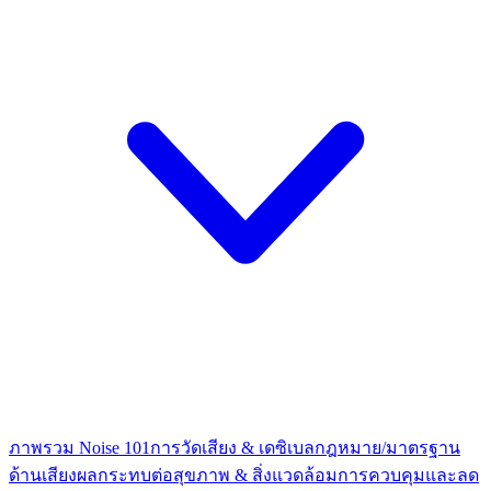
ภาพรวม Noise 101
การวัดเสียง & เดซิเบล
กฎหมาย/มาตรฐาน
ด้านเสียง
ผลกระทบต่อสุขภาพ & สิ่งแวดล้อม
การควบคุมและลด