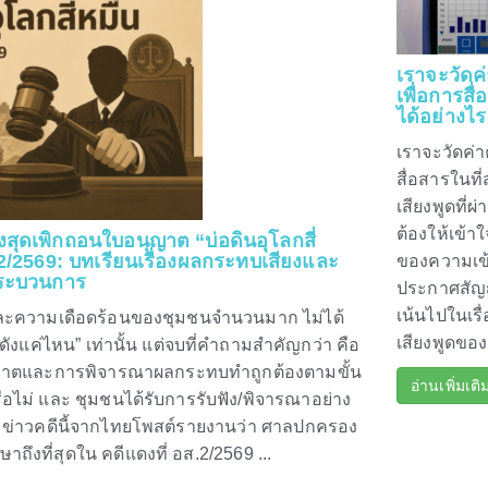
เราจะวัดค
เพื่อการส
ได้อย่างไร
เราจะวัดค่า
สื่อสารในท
เสียงพูดที่ผ
ต้องให้เข้า
สุดเพิกถอนใบอนุญาต “บ่อดินอุโลกสี่
.2/2569: บทเรียนเรื่องผลกระทบเสียงและ
ของความเข
กระบวนการ
ประกาศสัญญ
เน้นไปในเร
ละความเดือดร้อนของชุมชนจำนวนมาก ไม่ได้
เสียงพูดขอ
ยงดังแค่ไหน” เท่านั้น แต่จบที่คำถามสำคัญกว่า คือ
าตและการพิจารณาผลกระทบทำถูกต้องตามขั้น
อ่านเพิ่มเติ
ไม่ และ ชุมชนได้รับการรับฟัง/พิจารณาอย่าง
่ ข่าวคดีนี้จากไทยโพสต์รายงานว่า ศาลปกครอง
าถึงที่สุดใน คดีแดงที่ อส.2/2569 ...