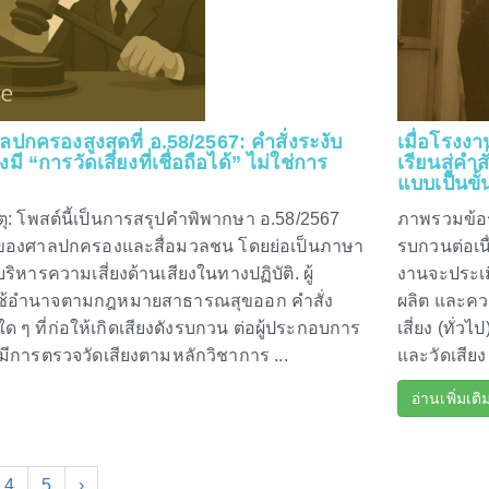
กครองสูงสุดที่ อ.58/2567: คำสั่งระงับ
เมื่อโรงงา
ี “การวัดเสียงที่เชื่อถือได้” ไม่ใช่การ
เรียนสู่ค
แบบเป็นขั้
ตุ: โพสต์นี้เป็นการสรุปคำพิพากษา อ.58/2567
ภาพรวมข้อร้
ของศาลปกครองและสื่อมวลชน โดยย่อเป็นภาษา
รบกวนต่อเน
บริหารความเสี่ยงด้านเสียงในทางปฏิบัติ. ผู้
งานจะประเม
นใช้อำนาจตามกฎหมายสาธารณสุขออก คำสั่ง
ผลิต และคว
 ๆ ที่ก่อให้เกิดเสียงดังรบกวน ต่อผู้ประกอบการ
เสี่ยง (ทั
่มีการตรวจวัดเสียงตามหลักวิชาการ ...
และวัดเสีย
อ่านเพิ่มเติ
4
5
›