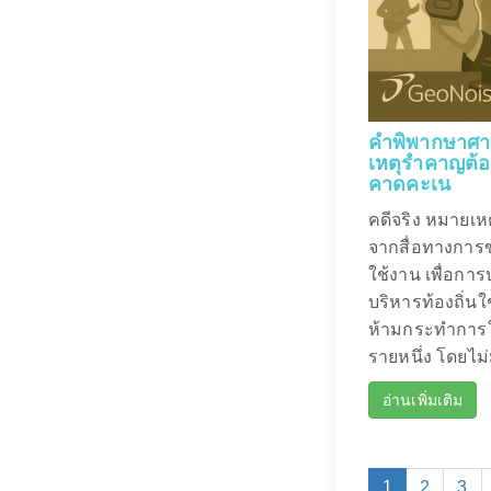
คำพิพากษาศาลป
เหตุรำคาญต้องม
คาดคะเน
คดีจริง หมายเห
จากสื่อทางการ
ใช้งาน เพื่อการ
บริหารท้องถิ่
ห้ามกระทำการใด
รายหนึ่ง โดยไม
อ่านเพิ่มเติม
1
2
3