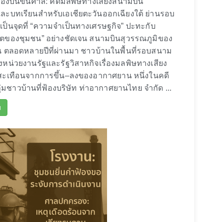
ครื่องบินขึ้นศาล: คดีมลพิษทางเสียงสนามบิน
และบทเรียนสำหรับเอเชียตะวันออกเฉียงใต้ ย่านรอบ
เป็นจุดที่ “ความจำเป็นทางเศรษฐกิจ” ปะทะกับ
ิตของชุมชน” อย่างชัดเจน สนามบินสุวรรณภูมิของ
ัน ตลอดหลายปีที่ผ่านมา ชาวบ้านในพื้นที่รอบสนาม
้องหน่วยงานรัฐและรัฐวิสาหกิจเรื่องมลพิษทางเสียง
สะเทือนจากการขึ้น–ลงของอากาศยาน หนึ่งในคดี
่มชาวบ้านที่ฟ้องบริษัท ท่าอากาศยานไทย จำกัด ...
ม