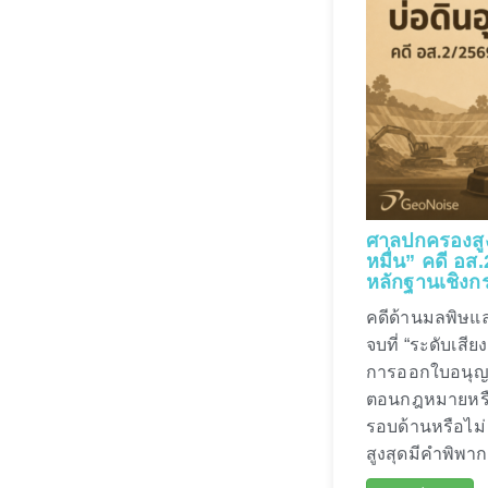
ศาลปกครองสูง
หมื่น” คดี อส
หลักฐานเชิง
คดีด้านมลพิษแ
จบที่ “ระดับเสี
การออกใบอนุญ
ตอนกฎหมายหรือ
รอบด้านหรือไม
สูงสุดมีคำพิพากษ