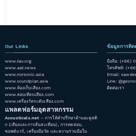
Our Links
ข้อมูลการติด
www.iiav.org
มือถือ: (+66)
www.aat.news
โทรศัพท์: (+6
www.norsonic.asia
Email:
sawdee
www.soundplan.asia
Line: @geono
www.ห้องเก็บเสียง.com
ติดต่อเรา
www.สอบเทียบเสียง.com
www.เครื่องวัดระดับเสียง.com
แพลตฟอร์มอุตสาหกรรม
Acousticals.net
– การให้คำปรึกษาด้านอะคูสติ
ก (เสียงและการสั่นสะเทือน), การทดสอบ,
ซอฟต์แวร์, เครื่องมือวัด และความร่วมมือใน