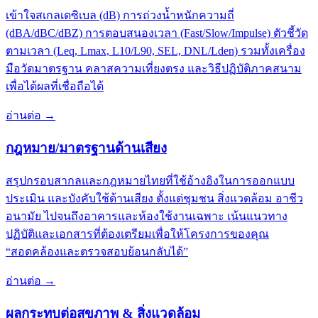
เข้าใจสเกลเดซิเบล (dB) การถ่วงน้ำหนักความถี่
(dBA/dBC/dBZ) การตอบสนองเวลา (Fast/Slow/Impulse) ตัวชี้วัด
ตามเวลา (Leq, Lmax, L10/L90, SEL, DNL/Lden) รวมทั้งเครื่อง
มือวัดมาตรฐาน คลาสความเที่ยงตรง และวิธีปฏิบัติภาคสนาม
เพื่อได้ผลที่เชื่อถือได้
อ่านต่อ
→
กฎหมาย/มาตรฐานด้านเสียง
สรุปกรอบสากลและกฎหมายไทยที่ใช้อ้างอิงในการออกแบบ
ประเมิน และบังคับใช้ด้านเสียง ตั้งแต่ชุมชน สิ่งแวดล้อม อาชีว
อนามัย ไปจนถึงอาคารและห้องใช้งานเฉพาะ เน้นแนวทาง
ปฏิบัติและเอกสารที่ต้องเตรียมเพื่อให้โครงการของคุณ
“สอดคล้องและตรวจสอบย้อนกลับได้”
อ่านต่อ
→
ผลกระทบต่อสุขภาพ & สิ่งแวดล้อม