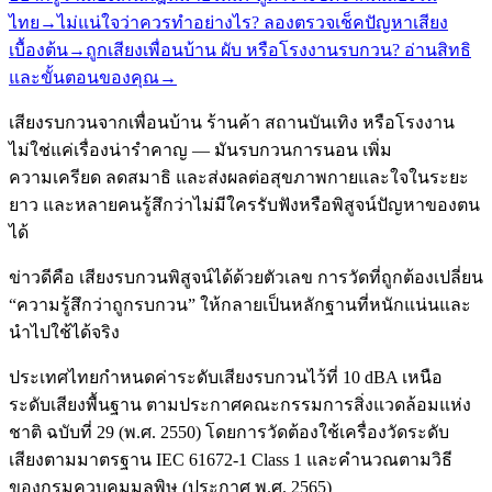
ไทย
→
ไม่แน่ใจว่าควรทำอย่างไร? ลองตรวจเช็คปัญหาเสียง
เบื้องต้น
→
ถูกเสียงเพื่อนบ้าน ผับ หรือโรงงานรบกวน? อ่านสิทธิ
และขั้นตอนของคุณ
→
เสียงรบกวนจากเพื่อนบ้าน ร้านค้า สถานบันเทิง หรือโรงงาน
ไม่ใช่แค่เรื่องน่ารำคาญ — มันรบกวนการนอน เพิ่ม
ความเครียด ลดสมาธิ และส่งผลต่อสุขภาพกายและใจในระยะ
ยาว และหลายคนรู้สึกว่าไม่มีใครรับฟังหรือพิสูจน์ปัญหาของตน
ได้
ข่าวดีคือ เสียงรบกวนพิสูจน์ได้ด้วยตัวเลข การวัดที่ถูกต้องเปลี่ยน
“ความรู้สึกว่าถูกรบกวน” ให้กลายเป็นหลักฐานที่หนักแน่นและ
นำไปใช้ได้จริง
ประเทศไทยกำหนดค่าระดับเสียงรบกวนไว้ที่ 10 dBA เหนือ
ระดับเสียงพื้นฐาน ตามประกาศคณะกรรมการสิ่งแวดล้อมแห่ง
ชาติ ฉบับที่ 29 (พ.ศ. 2550) โดยการวัดต้องใช้เครื่องวัดระดับ
เสียงตามมาตรฐาน IEC 61672-1 Class 1 และคำนวณตามวิธี
ของกรมควบคุมมลพิษ (ประกาศ พ.ศ. 2565)