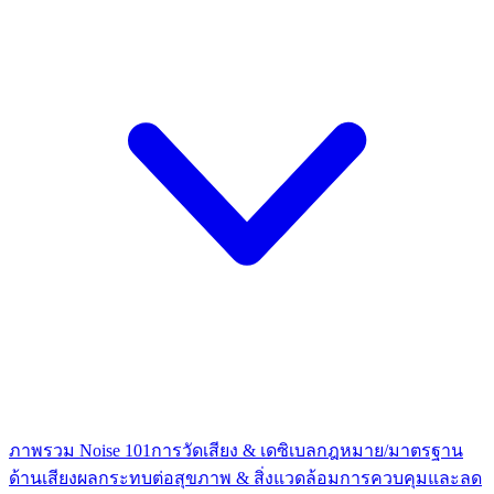
ภาพรวม Noise 101
การวัดเสียง & เดซิเบล
กฎหมาย/มาตรฐาน
ด้านเสียง
ผลกระทบต่อสุขภาพ & สิ่งแวดล้อม
การควบคุมและลด