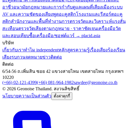
อาชีวอนามัย
กฎหมายและการกำกับดูแล
แผนที่เสียงเมือง
ระบบ
AV และความชัดของเสียงพูด
อะคูสติกโรงแรมและรีสอร์ต
อะคู
สติกสำนักงานและพื้นที่ทำงาน
การตรวจวัดและวิเคราะห์แรงสั่น
สะเทือน
ตรวจวัดเสียงตามกฎหมาย · ราคาชัดเจน
เครื่องมือวัด
และสอบเทียบ
ซื้อเครื่องมือ/ซอฟต์แวร์ → placid.asia
บริษัท
เกี่ยวกับเรา
ทำไม independent
หลักสูตร
ความรู้เรื่องเสียง
ร้องเรียน
เสียงรบกวน
จดหมายข่าว
ติดต่อ
ติดต่อ
6/54-56 ถ.เพิ่มสิน ซอย 42 แขวงสายไหม เขตสายไหม กรุงเทพฯ
10220
(+66) 02-121-4399
(+66) 081-964-1982
sawdee@geonoise.co.th
©
2026
Geonoise Thailand.
สงวนลิขสิทธิ์
นโยบายความเป็นส่วนตัว
ตั้งค่าคุกกี้