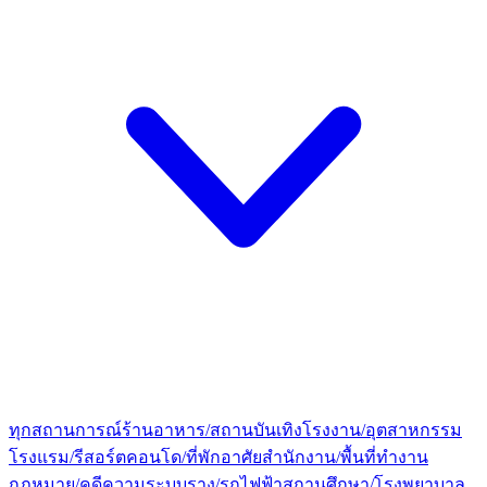
ทุกสถานการณ์
ร้านอาหาร/สถานบันเทิง
โรงงาน/อุตสาหกรรม
โรงแรม/รีสอร์ต
คอนโด/ที่พักอาศัย
สำนักงาน/พื้นที่ทำงาน
กฎหมาย/คดีความ
ระบบราง/รถไฟฟ้า
สถานศึกษา/โรงพยาบาล