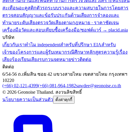
สติกสำนักงานและพื้นที่ทำงาน
การตรวจวัดและวิเคราะห์แรงสั่น
สะเทือน
อะคูสติกตัวรถระบบรางและความสบายในการโดยสาร
ตรวจสอบสัญญาและข้อรับประกันด้านเสียง
การจำลองและ
ทำนายระดับเสียง
ตรวจวัดเสียงตามกฎหมาย · ราคาชัดเจน
เครื่องมือวัดและสอบเทียบ
ซื้อเครื่องมือ/ซอฟต์แวร์ → placid.asia
บริษัท
เกี่ยวกับเรา
ทำไม independent
สำหรับที่ปรึกษา EIA
สำหรับ
เจ้าของโครงการและผู้รับเหมา
กรณีศึกษา
หลักสูตร
ความรู้เรื่อง
เสียง
ร้องเรียนเสียงรบกวน
จดหมายข่าว
ติดต่อ
ติดต่อ
6/54-56 ถ.เพิ่มสิน ซอย 42 แขวงสายไหม เขตสายไหม กรุงเทพฯ
10220
(+66) 02-121-4399
(+66) 081-964-1982
sawdee@geonoise.co.th
©
2026
Geonoise Thailand.
สงวนลิขสิทธิ์
นโยบายความเป็นส่วนตัว
ตั้งค่าคุกกี้