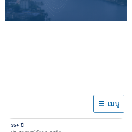
พันธมิตรที่
คุณไว้ใจได้
ด้านอะคู
สติกและ
การ
ควบคุม
เสียง
☰ เมนู
หน้าหลัก
35+ ปี