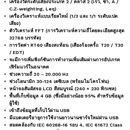
เครื่องวัดระดับเสียงประเภท 2 / คลาส 2 (เร็ว, ช้า, A /
C.Z-weighting, Leq)
เครื่องวิเคราะห์แบบเรียลไทม์ (1/3 และ 1/1 ระดับแปด
เสียง)
ตัววิเคราะห์ FFT (การวิเคราะห์ความถี่โดยละเอียดสูงสุด
32768 บรรทัด)
การวัดค่า RT60 เสียงสะท้อน (เสียงก้องครั้ง: T20 / T30
/ EDT)
จะมีการเพิ่มฟังก์ชันการทำงานเพิ่มเติมผ่านการอัปเกรด
เฟิร์มแวร์ในอนาคต
ช่วงความถี่ 20 – 20.000 Hz
ช่วงไดนามิก 30-124 เดซิเบล (พร้อมไมโครโฟน)
หน้าจอสัมผัสจอ LCD สีสมบูรณ์ (240 × 230 พิกเซล)
พื้นที่เก็บข้อมูล 4 GB (ซึ่งมีอย่างน้อย 95% สำหรับข้อมูล
ผู้ใช้)
เข้าถึงข้อมูลที่เก็บไว้ผ่าน USB
มีแบตเตอรีอายุการใช้งานยาวนานชาร์จใหม่ผ่าน USB
สอดคล้องกับ IEC 60268-16 รอบ 4, IEC 61672 Class