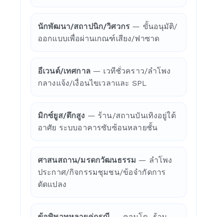
นักพัฒนา/สถาปนิก/วิศวกร
— ขั้นอนุมัติ/
ออกแบบเพื่อผ่านเกณฑ์เสียง/ฟาซาด
อีเวนต์/เทศกาล
— เวทีชั่วคราว/ลำโพง
กลางแจ้ง/เงื่อนไขเวลาและ SPL
มิกซ์ยูส/ตึกสูง
— ร้าน/สถานบันเทิงอยู่ใต้
อาศัย ระบบอาคารซับซ้อนหลายชั้น
ศาสนสถาน/มรดกวัฒนธรรม
— ลำโพง
ประกาศ/กิจกรรมชุมชน/ข้อจำกัดการ
ดัดแปลง
ข้อพิพาทหลายคู่กรณี
— คอนโด–ร้าน–