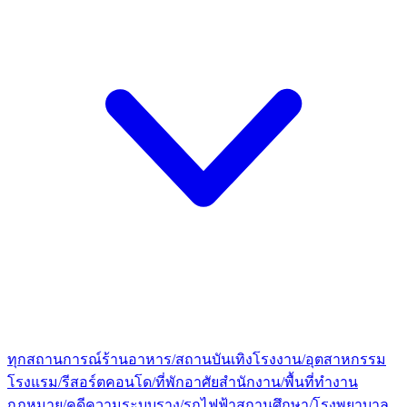
ทุกสถานการณ์
ร้านอาหาร/สถานบันเทิง
โรงงาน/อุตสาหกรรม
โรงแรม/รีสอร์ต
คอนโด/ที่พักอาศัย
สำนักงาน/พื้นที่ทำงาน
กฎหมาย/คดีความ
ระบบราง/รถไฟฟ้า
สถานศึกษา/โรงพยาบาล