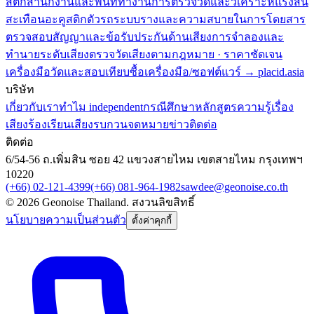
สติกสำนักงานและพื้นที่ทำงาน
การตรวจวัดและวิเคราะห์แรงสั่น
สะเทือน
อะคูสติกตัวรถระบบรางและความสบายในการโดยสาร
ตรวจสอบสัญญาและข้อรับประกันด้านเสียง
การจำลองและ
ทำนายระดับเสียง
ตรวจวัดเสียงตามกฎหมาย · ราคาชัดเจน
เครื่องมือวัดและสอบเทียบ
ซื้อเครื่องมือ/ซอฟต์แวร์ → placid.asia
บริษัท
เกี่ยวกับเรา
ทำไม independent
กรณีศึกษา
หลักสูตร
ความรู้เรื่อง
เสียง
ร้องเรียนเสียงรบกวน
จดหมายข่าว
ติดต่อ
ติดต่อ
6/54-56 ถ.เพิ่มสิน ซอย 42 แขวงสายไหม เขตสายไหม กรุงเทพฯ
10220
(+66) 02-121-4399
(+66) 081-964-1982
sawdee@geonoise.co.th
©
2026
Geonoise Thailand.
สงวนลิขสิทธิ์
นโยบายความเป็นส่วนตัว
ตั้งค่าคุกกี้