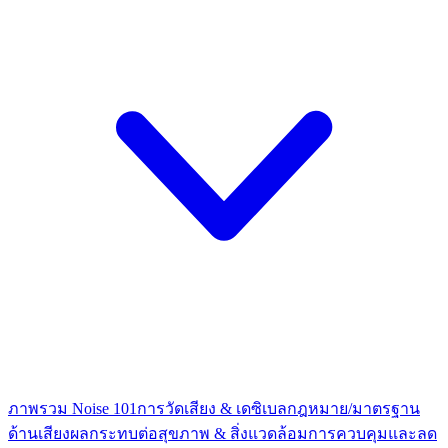
ภาพรวม Noise 101
การวัดเสียง & เดซิเบล
กฎหมาย/มาตรฐาน
ด้านเสียง
ผลกระทบต่อสุขภาพ & สิ่งแวดล้อม
การควบคุมและลด