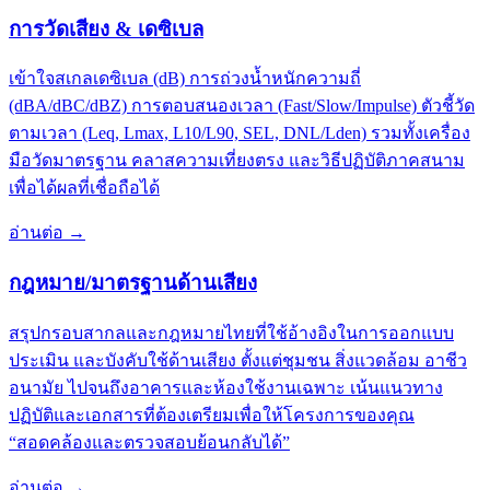
การวัดเสียง & เดซิเบล
เข้าใจสเกลเดซิเบล (dB) การถ่วงน้ำหนักความถี่
(dBA/dBC/dBZ) การตอบสนองเวลา (Fast/Slow/Impulse) ตัวชี้วัด
ตามเวลา (Leq, Lmax, L10/L90, SEL, DNL/Lden) รวมทั้งเครื่อง
มือวัดมาตรฐาน คลาสความเที่ยงตรง และวิธีปฏิบัติภาคสนาม
เพื่อได้ผลที่เชื่อถือได้
อ่านต่อ
→
กฎหมาย/มาตรฐานด้านเสียง
สรุปกรอบสากลและกฎหมายไทยที่ใช้อ้างอิงในการออกแบบ
ประเมิน และบังคับใช้ด้านเสียง ตั้งแต่ชุมชน สิ่งแวดล้อม อาชีว
อนามัย ไปจนถึงอาคารและห้องใช้งานเฉพาะ เน้นแนวทาง
ปฏิบัติและเอกสารที่ต้องเตรียมเพื่อให้โครงการของคุณ
“สอดคล้องและตรวจสอบย้อนกลับได้”
อ่านต่อ
→