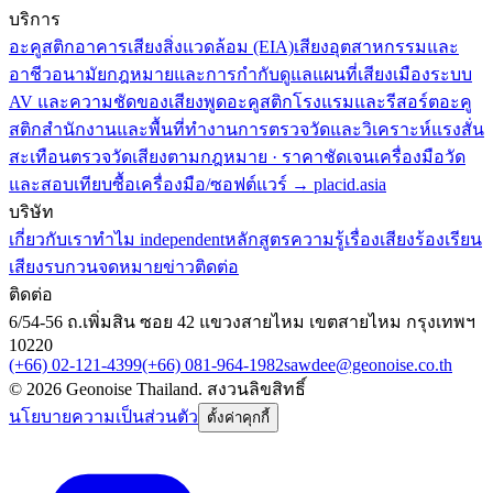
บริการ
อะคูสติกอาคาร
เสียงสิ่งแวดล้อม (EIA)
เสียงอุตสาหกรรมและ
อาชีวอนามัย
กฎหมายและการกำกับดูแล
แผนที่เสียงเมือง
ระบบ
AV และความชัดของเสียงพูด
อะคูสติกโรงแรมและรีสอร์ต
อะคู
สติกสำนักงานและพื้นที่ทำงาน
การตรวจวัดและวิเคราะห์แรงสั่น
สะเทือน
ตรวจวัดเสียงตามกฎหมาย · ราคาชัดเจน
เครื่องมือวัด
และสอบเทียบ
ซื้อเครื่องมือ/ซอฟต์แวร์ → placid.asia
บริษัท
เกี่ยวกับเรา
ทำไม independent
หลักสูตร
ความรู้เรื่องเสียง
ร้องเรียน
เสียงรบกวน
จดหมายข่าว
ติดต่อ
ติดต่อ
6/54-56 ถ.เพิ่มสิน ซอย 42 แขวงสายไหม เขตสายไหม กรุงเทพฯ
10220
(+66) 02-121-4399
(+66) 081-964-1982
sawdee@geonoise.co.th
©
2026
Geonoise Thailand.
สงวนลิขสิทธิ์
นโยบายความเป็นส่วนตัว
ตั้งค่าคุกกี้