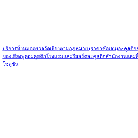
บริการทั้งหมด
ตรวจวัดเสียงตามกฎหมาย (ราคาชัดเจน)
อะคูสติ
ของเสียงพูด
อะคูสติกโรงแรมและรีสอร์ต
อะคูสติกสำนักงานและพื
โซลูชัน