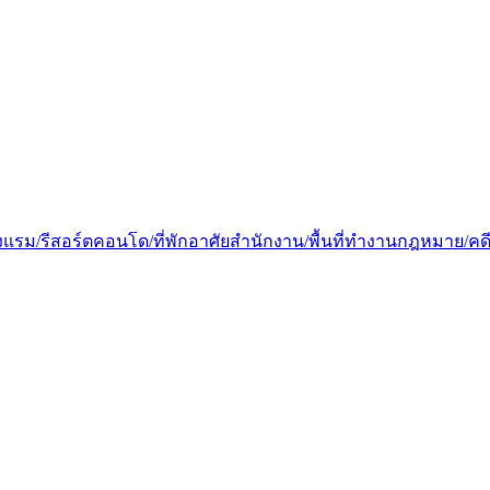
งแรม/รีสอร์ต
คอนโด/ที่พักอาศัย
สำนักงาน/พื้นที่ทำงาน
กฎหมาย/คด