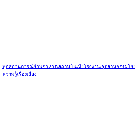
ทุกสถานการณ์
ร้านอาหาร/สถานบันเทิง
โรงงาน/อุตสาหกรรม
โร
ความรู้เรื่องเสียง