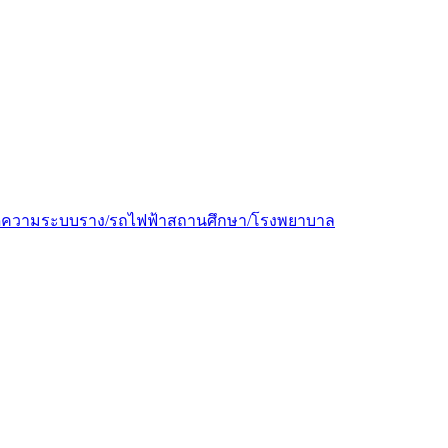
ีความ
ระบบราง/รถไฟฟ้า
สถานศึกษา/โรงพยาบาล