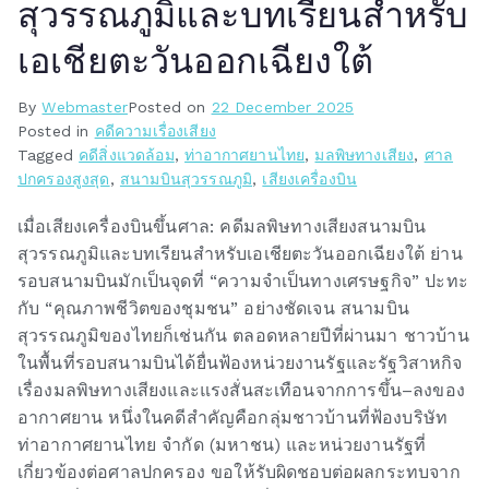
สุวรรณภูมิและบทเรียนสำหรับ
เอเชียตะวันออกเฉียงใต้
By
Webmaster
Posted on
22 December 2025
Posted in
คดีความเรื่องเสียง
Tagged
คดีสิ่งแวดล้อม
,
ท่าอากาศยานไทย
,
มลพิษทางเสียง
,
ศาล
ปกครองสูงสุด
,
สนามบินสุวรรณภูมิ
,
เสียงเครื่องบิน
เมื่อเสียงเครื่องบินขึ้นศาล: คดีมลพิษทางเสียงสนามบิน
สุวรรณภูมิและบทเรียนสำหรับเอเชียตะวันออกเฉียงใต้ ย่าน
รอบสนามบินมักเป็นจุดที่ “ความจำเป็นทางเศรษฐกิจ” ปะทะ
กับ “คุณภาพชีวิตของชุมชน” อย่างชัดเจน สนามบิน
สุวรรณภูมิของไทยก็เช่นกัน ตลอดหลายปีที่ผ่านมา ชาวบ้าน
ในพื้นที่รอบสนามบินได้ยื่นฟ้องหน่วยงานรัฐและรัฐวิสาหกิจ
เรื่องมลพิษทางเสียงและแรงสั่นสะเทือนจากการขึ้น–ลงของ
อากาศยาน หนึ่งในคดีสำคัญคือกลุ่มชาวบ้านที่ฟ้องบริษัท
ท่าอากาศยานไทย จำกัด (มหาชน) และหน่วยงานรัฐที่
เกี่ยวข้องต่อศาลปกครอง ขอให้รับผิดชอบต่อผลกระทบจาก