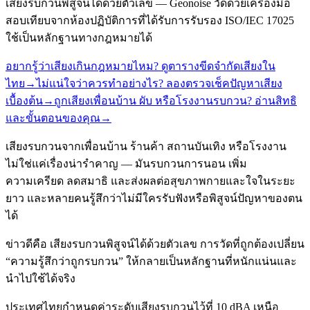
เสียงรบกวนพิสูจน์ได้ด้วยตัวเลข — Geonoise วัดด้วยเครื่องมือ
สอบเทียบจากห้องปฏิบัติการที่ได้รับการรับรอง ISO/IEC 17025
ใช้เป็นหลักฐานทางกฎหมายได้
อยากรู้ว่าเสียงเกินกฎหมายไหม? ดูตารางขีดจำกัดเสียงใน
ไทย
→
ไม่แน่ใจว่าควรทำอย่างไร? ลองตรวจเช็คปัญหาเสียง
เบื้องต้น
→
ถูกเสียงเพื่อนบ้าน ผับ หรือโรงงานรบกวน? อ่านสิทธิ
และขั้นตอนของคุณ
→
เสียงรบกวนจากเพื่อนบ้าน ร้านค้า สถานบันเทิง หรือโรงงาน
ไม่ใช่แค่เรื่องน่ารำคาญ — มันรบกวนการนอน เพิ่ม
ความเครียด ลดสมาธิ และส่งผลต่อสุขภาพกายและใจในระยะ
ยาว และหลายคนรู้สึกว่าไม่มีใครรับฟังหรือพิสูจน์ปัญหาของตน
ได้
ข่าวดีคือ เสียงรบกวนพิสูจน์ได้ด้วยตัวเลข การวัดที่ถูกต้องเปลี่ยน
“ความรู้สึกว่าถูกรบกวน” ให้กลายเป็นหลักฐานที่หนักแน่นและ
นำไปใช้ได้จริง
ประเทศไทยกำหนดค่าระดับเสียงรบกวนไว้ที่ 10 dBA เหนือ