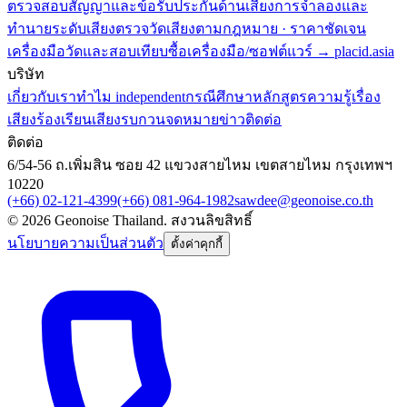
ตรวจสอบสัญญาและข้อรับประกันด้านเสียง
การจำลองและ
ทำนายระดับเสียง
ตรวจวัดเสียงตามกฎหมาย · ราคาชัดเจน
เครื่องมือวัดและสอบเทียบ
ซื้อเครื่องมือ/ซอฟต์แวร์ → placid.asia
บริษัท
เกี่ยวกับเรา
ทำไม independent
กรณีศึกษา
หลักสูตร
ความรู้เรื่อง
เสียง
ร้องเรียนเสียงรบกวน
จดหมายข่าว
ติดต่อ
ติดต่อ
6/54-56 ถ.เพิ่มสิน ซอย 42 แขวงสายไหม เขตสายไหม กรุงเทพฯ
10220
(+66) 02-121-4399
(+66) 081-964-1982
sawdee@geonoise.co.th
©
2026
Geonoise Thailand.
สงวนลิขสิทธิ์
นโยบายความเป็นส่วนตัว
ตั้งค่าคุกกี้