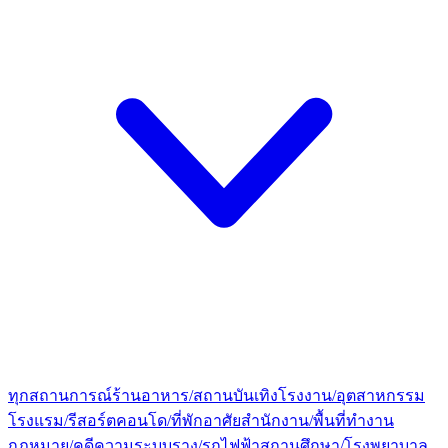
ทุกสถานการณ์
ร้านอาหาร/สถานบันเทิง
โรงงาน/อุตสาหกรรม
โรงแรม/รีสอร์ต
คอนโด/ที่พักอาศัย
สำนักงาน/พื้นที่ทำงาน
กฎหมาย/คดีความ
ระบบราง/รถไฟฟ้า
สถานศึกษา/โรงพยาบาล