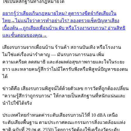
ใช้เป็นหลักฐานทางกฎหมายได้
อยากรู้ว่าเสียงเกินกฎหมายไหม? ดูตารางขีดจำกัดเสียงใน
ไทย
→
ไม่แน่ใจว่าควรทำอย่างไร? ลองตรวจเช็คปัญหาเสียง
เบื้องต้น
→
ถูกเสียงเพื่อนบ้าน ผับ หรือโรงงานรบกวน? อ่านสิทธิ
และขั้นตอนของคุณ
→
เสียงรบกวนจากเพื่อนบ้าน ร้านค้า สถานบันเทิง หรือโรงงาน
ไม่ใช่แค่เรื่องน่ารำคาญ — มันรบกวนการนอน เพิ่ม
ความเครียด ลดสมาธิ และส่งผลต่อสุขภาพกายและใจในระยะ
ยาว และหลายคนรู้สึกว่าไม่มีใครรับฟังหรือพิสูจน์ปัญหาของตน
ได้
ข่าวดีคือ เสียงรบกวนพิสูจน์ได้ด้วยตัวเลข การวัดที่ถูกต้องเปลี่ยน
“ความรู้สึกว่าถูกรบกวน” ให้กลายเป็นหลักฐานที่หนักแน่นและ
นำไปใช้ได้จริง
ประเทศไทยกำหนดค่าระดับเสียงรบกวนไว้ที่ 10 dBA เหนือ
ระดับเสียงพื้นฐาน ตามประกาศคณะกรรมการสิ่งแวดล้อมแห่ง
ชาติ ฉบับที่ 29 (พ.ศ. 2550) โดยการวัดต้องใช้เครื่องวัดระดับ