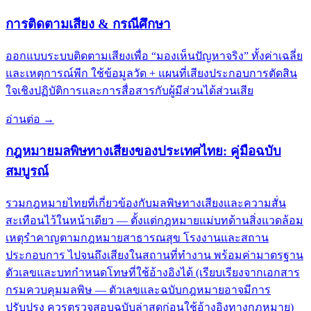
การติดตามเสียง & กรณีศึกษา
ออกแบบระบบติดตามเสียงเพื่อ “มองเห็นปัญหาจริง” ทั้งค่าเฉลี่ย
และเหตุการณ์พีก ใช้ข้อมูลวัด + แผนที่เสียงประกอบการตัดสิน
ใจเชิงปฏิบัติการและการสื่อสารกับผู้มีส่วนได้ส่วนเสีย
อ่านต่อ
→
กฎหมายมลพิษทางเสียงของประเทศไทย: คู่มือฉบับ
สมบูรณ์
รวมกฎหมายไทยที่เกี่ยวข้องกับมลพิษทางเสียงและความสั่น
สะเทือนไว้ในหน้าเดียว — ตั้งแต่กฎหมายแม่บทด้านสิ่งแวดล้อม
เหตุรำคาญตามกฎหมายสาธารณสุข โรงงานและสถาน
ประกอบการ ไปจนถึงเสียงในสถานที่ทำงาน พร้อมค่ามาตรฐาน
ตัวเลขและบทกำหนดโทษที่ใช้อ้างอิงได้ (เรียบเรียงจากเอกสาร
กรมควบคุมมลพิษ — ตัวเลขและฉบับกฎหมายอาจมีการ
ปรับปรุง ควรตรวจสอบฉบับล่าสุดก่อนใช้อ้างอิงทางกฎหมาย)