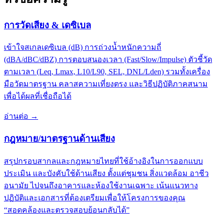
การวัดเสียง & เดซิเบล
เข้าใจสเกลเดซิเบล (dB) การถ่วงน้ำหนักความถี่
(dBA/dBC/dBZ) การตอบสนองเวลา (Fast/Slow/Impulse) ตัวชี้วัด
ตามเวลา (Leq, Lmax, L10/L90, SEL, DNL/Lden) รวมทั้งเครื่อง
มือวัดมาตรฐาน คลาสความเที่ยงตรง และวิธีปฏิบัติภาคสนาม
เพื่อได้ผลที่เชื่อถือได้
อ่านต่อ
→
กฎหมาย/มาตรฐานด้านเสียง
สรุปกรอบสากลและกฎหมายไทยที่ใช้อ้างอิงในการออกแบบ
ประเมิน และบังคับใช้ด้านเสียง ตั้งแต่ชุมชน สิ่งแวดล้อม อาชีว
อนามัย ไปจนถึงอาคารและห้องใช้งานเฉพาะ เน้นแนวทาง
ปฏิบัติและเอกสารที่ต้องเตรียมเพื่อให้โครงการของคุณ
“สอดคล้องและตรวจสอบย้อนกลับได้”