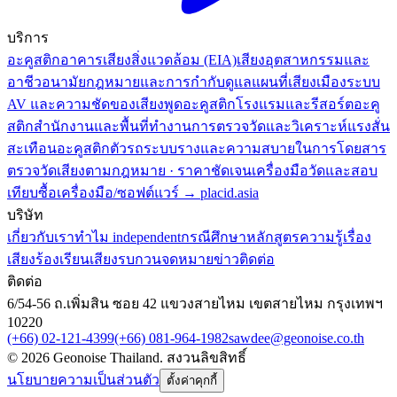
บริการ
อะคูสติกอาคาร
เสียงสิ่งแวดล้อม (EIA)
เสียงอุตสาหกรรมและ
อาชีวอนามัย
กฎหมายและการกำกับดูแล
แผนที่เสียงเมือง
ระบบ
AV และความชัดของเสียงพูด
อะคูสติกโรงแรมและรีสอร์ต
อะคู
สติกสำนักงานและพื้นที่ทำงาน
การตรวจวัดและวิเคราะห์แรงสั่น
สะเทือน
อะคูสติกตัวรถระบบรางและความสบายในการโดยสาร
ตรวจวัดเสียงตามกฎหมาย · ราคาชัดเจน
เครื่องมือวัดและสอบ
เทียบ
ซื้อเครื่องมือ/ซอฟต์แวร์ → placid.asia
บริษัท
เกี่ยวกับเรา
ทำไม independent
กรณีศึกษา
หลักสูตร
ความรู้เรื่อง
เสียง
ร้องเรียนเสียงรบกวน
จดหมายข่าว
ติดต่อ
ติดต่อ
6/54-56 ถ.เพิ่มสิน ซอย 42 แขวงสายไหม เขตสายไหม กรุงเทพฯ
10220
(+66) 02-121-4399
(+66) 081-964-1982
sawdee@geonoise.co.th
©
2026
Geonoise Thailand.
สงวนลิขสิทธิ์
นโยบายความเป็นส่วนตัว
ตั้งค่าคุกกี้