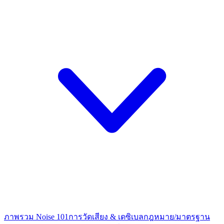
ภาพรวม Noise 101
การวัดเสียง & เดซิเบล
กฎหมาย/มาตรฐาน